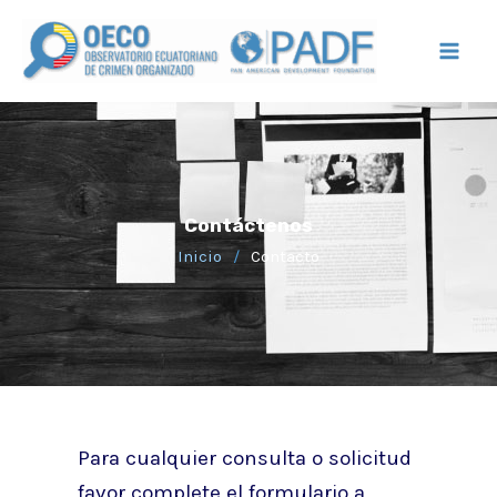
Ir
Mai
al
Men
contenido
Contáctenos
Inicio
/
Contacto
Para cualquier consulta o solicitud
favor complete el formulario a