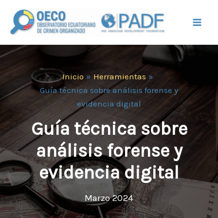
Ir
Mai
al
Men
contenido
Inicio
Herramientas
Guía técnica sobre análisis forense y
evidencia digital
Guía técnica sobre
análisis forense y
evidencia digital
Marzo 2024