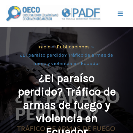
Ir
Mai
al
Men
contenido
Inicio
Publicaciones
¿El paraíso perdido? Tráfico de armas de
fuego y violencia en Ecuador
¿El paraíso
perdido? Tráfico de
armas de fuego y
violencia en
Ecuador