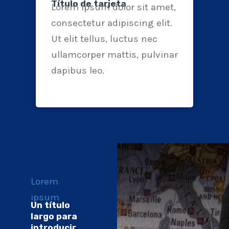
Título de tarjeta
Lorem ipsum dolor sit amet,
consectetur adipiscing elit.
Ut elit tellus, luctus nec
ullamcorper mattis, pulvinar
dapibus leo.
Lorem
ipsum
Un título
largo para
introducir