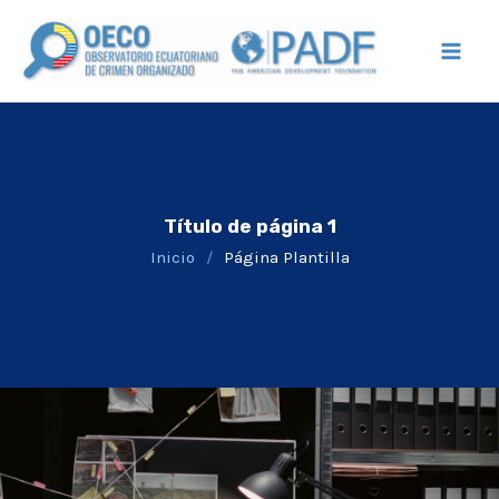
Ir
Mai
al
Men
contenido
Título de página 1
Inicio
/
Página Plantilla