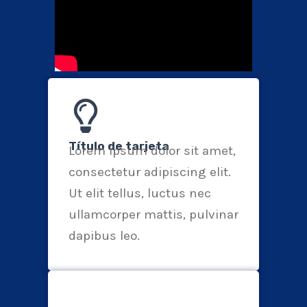
Título de tarjeta
Lorem ipsum dolor sit amet,
consectetur adipiscing elit.
Ut elit tellus, luctus nec
ullamcorper mattis, pulvinar
dapibus leo.