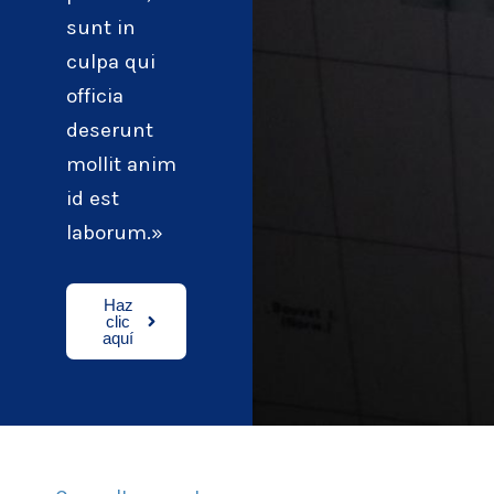
sunt in
culpa qui
officia
deserunt
mollit anim
id est
laborum.»
Haz
clic
aquí